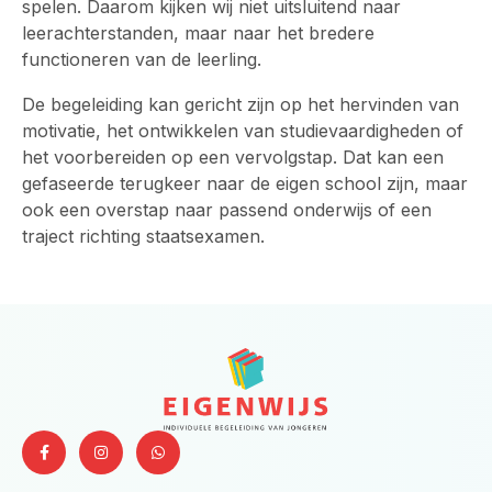
spelen. Daarom kijken wij niet uitsluitend naar
leerachterstanden, maar naar het bredere
functioneren van de leerling.
De begeleiding kan gericht zijn op het hervinden van
motivatie, het ontwikkelen van studievaardigheden of
het voorbereiden op een vervolgstap. Dat kan een
gefaseerde terugkeer naar de eigen school zijn, maar
ook een overstap naar passend onderwijs of een
traject richting staatsexamen.
F
I
W
a
n
h
c
s
a
e
t
t