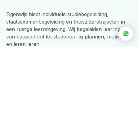
b
a
s
o
g
a
o
r
p
Eigenwijs biedt individuele studiebegeleiding,
k
a
p
-
m
staatsexamenbegeleiding en thuiszitterstrajecten in
f
een rustige leeromgeving. Wij begeleiden leerlingen
van basisschool tot studenten bij plannen, motivatie
en leren leren.
Navigatie
Home
Onze diensten
Over ons
Werkwijze
FAQ
Samenwerking
Voor leerlingen
Intake