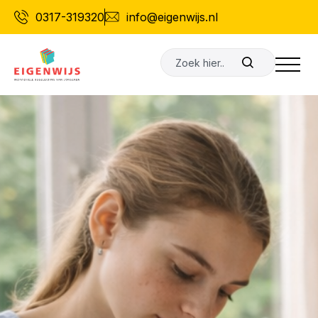
Ga
0317-319320
info@eigenwijs.nl
naar
de
Zoeken
inhoud