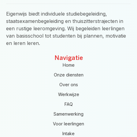
b
a
s
o
g
a
o
r
p
Eigenwijs biedt individuele studiebegeleiding,
k
a
p
-
m
staatsexamenbegeleiding en thuiszitterstrajecten in
f
een rustige leeromgeving. Wij begeleiden leerlingen
van basisschool tot studenten bij plannen, motivatie
en leren leren.
Navigatie
Home
Onze diensten
Over ons
Werkwijze
FAQ
Samenwerking
Voor leerlingen
Intake