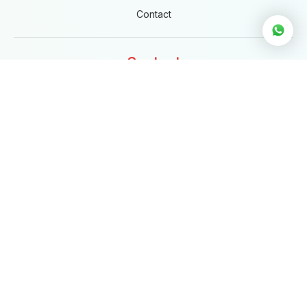
Contact
Contact
0317-319320
info@eigenwijs.nl
Molenweg 24
6871 CW Renkum
KvK: 75395134
AGB-code: 98104325
Directie
Directieleden:
Linda Croese & Martijn Kosters