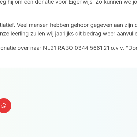
vroeg hij om een donatie voor Eigenwijs. Zo kunnen we 
 initiatief. Veel mensen hebben gehoor gegeven aan zij
 leerling zullen wij jaarlijks dit bedrag weer aanvulle
onatie over naar NL21 RABO 0344 5681 21 o.v.v. “Donat
W
h
a
t
s
a
p
p