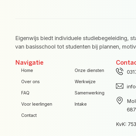
-
m
f
Eigenwijs biedt individuele studiebegeleiding, s
van basisschool tot studenten bij plannen, motiva
Navigatie
Conta
Home
Onze diensten
031
Over ons
Werkwijze
inf
FAQ
Samenwerking
Mol
Voor leerlingen
Intake
687
Contact
KvK: 75