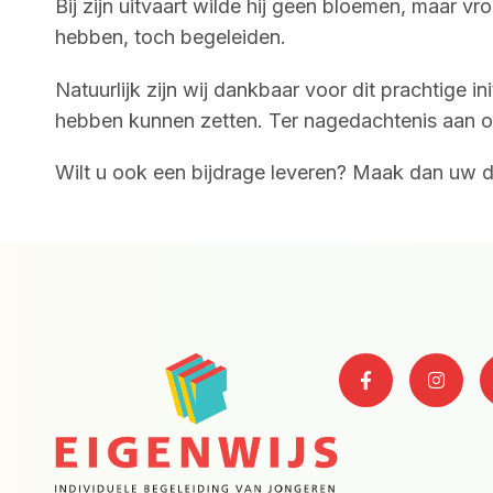
Bij zijn uitvaart wilde hij geen bloemen, maar 
hebben, toch begeleiden.
Natuurlijk zijn wij dankbaar voor dit prachtige
hebben kunnen zetten. Ter nagedachtenis aan onze
Wilt u ook een bijdrage leveren? Maak dan uw d
F
I
a
n
c
s
e
t
b
a
o
g
o
r
k
a