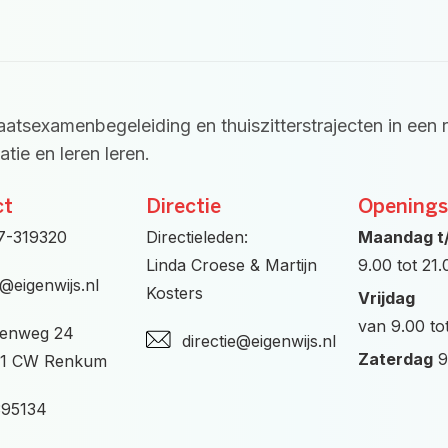
taatsexamenbegeleiding en thuiszitterstrajecten in een 
tie en leren leren.
ct
Directie
Openings
7-319320
Directieleden:
Maandag t
Linda Croese & Martijn
9.00 tot 21
o@eigenwijs.nl
Kosters
Vrijdag
van 9.00 to
enweg 24
directie@eigenwijs.nl
Zaterdag
9
1 CW Renkum
395134