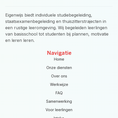
e
t
t
b
a
s
o
g
a
o
r
p
Eigenwijs biedt individuele studiebegeleiding,
k
a
p
-
m
staatsexamenbegeleiding en thuiszitterstrajecten in
f
een rustige leeromgeving. Wij begeleiden leerlingen
van basisschool tot studenten bij plannen, motivatie
en leren leren.
Navigatie
Home
Onze diensten
Over ons
Werkwijze
FAQ
Samenwerking
Voor leerlingen