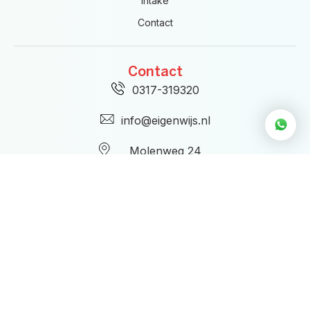
Intake
Contact
Contact
0317-319320
info@eigenwijs.nl
Molenweg 24
6871 CW Renkum
KvK: 75395134
AGB-code: 98104325
Directie
Directieleden: