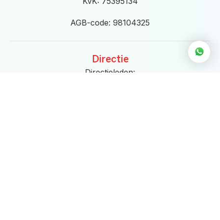
KvK: 75395134
AGB-code: 98104325
Directie
Directieleden:
Linda Croese & Martijn Kosters
directie@eigenwijs.nl
Openingstijden
Maandag t/m donderdag van
9.00 tot 21.00 uur
Vrijdag
van 9.00 tot 17.30 uur
Zaterdag
9.00 tot 14.00 uur