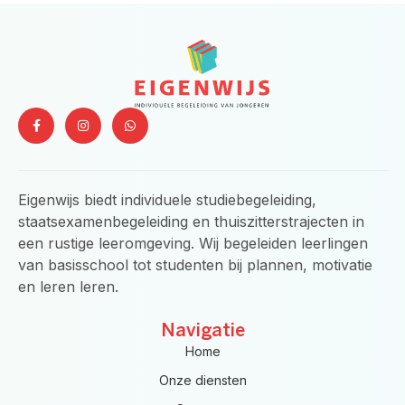
F
I
W
a
n
h
c
s
a
e
t
t
b
a
s
o
g
a
o
r
p
Eigenwijs biedt individuele studiebegeleiding,
k
a
p
-
m
staatsexamenbegeleiding en thuiszitterstrajecten in
f
een rustige leeromgeving. Wij begeleiden leerlingen
van basisschool tot studenten bij plannen, motivatie
en leren leren.
Navigatie
Home
Onze diensten