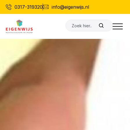
Ga
0317-319320
info@eigenwijs.nl
naar
de
Zoeken
inhoud