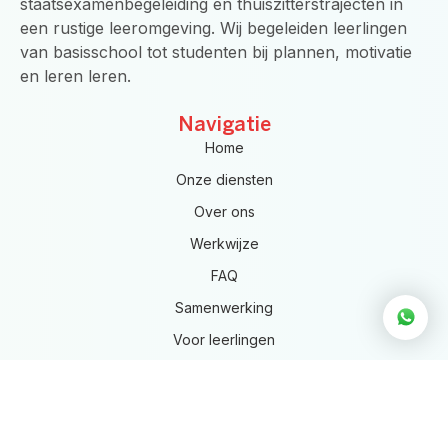
staatsexamenbegeleiding en thuiszitterstrajecten in
f
een rustige leeromgeving. Wij begeleiden leerlingen
van basisschool tot studenten bij plannen, motivatie
en leren leren.
Navigatie
Home
Onze diensten
Over ons
Werkwijze
FAQ
Samenwerking
Voor leerlingen
Intake
Contact