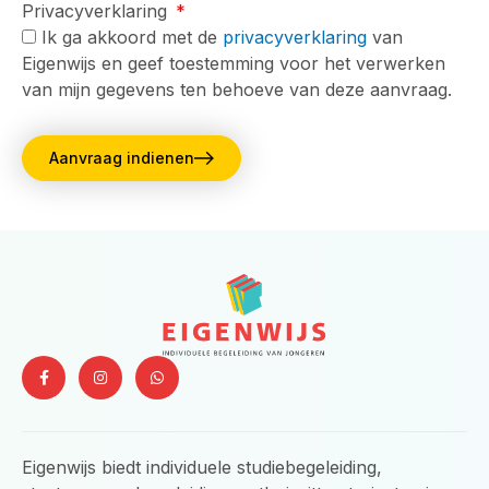
Privacyverklaring
Ik ga akkoord met de
privacyverklaring
van
Eigenwijs en geef toestemming voor het verwerken
van mijn gegevens ten behoeve van deze aanvraag.
Aanvraag indienen
F
I
W
a
n
h
c
s
a
e
t
t
b
a
s
o
g
a
o
r
p
Eigenwijs biedt individuele studiebegeleiding,
k
a
p
-
m