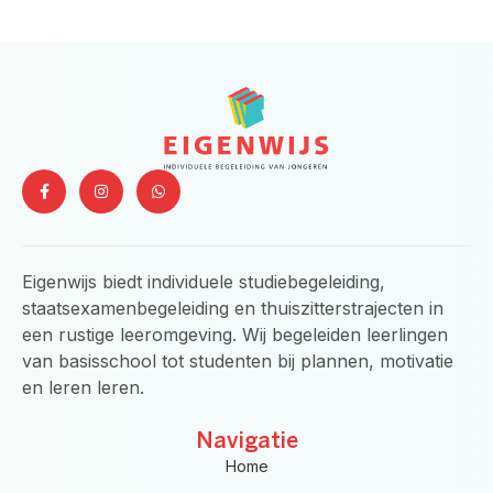
F
I
W
a
n
h
c
s
a
e
t
t
b
a
s
o
g
a
o
r
p
Eigenwijs biedt individuele studiebegeleiding,
k
a
p
-
m
staatsexamenbegeleiding en thuiszitterstrajecten in
f
een rustige leeromgeving. Wij begeleiden leerlingen
van basisschool tot studenten bij plannen, motivatie
en leren leren.
Navigatie
Home