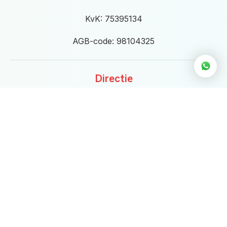
KvK: 75395134
AGB-code: 98104325
Directie
Directieleden:
Linda Croese & Martijn Kosters
directie@eigenwijs.nl
Openingstijden
Maandag t/m donderdag van
9.00 tot 21.00 uur
Vrijdag
van 9.00 tot 17.30 uur