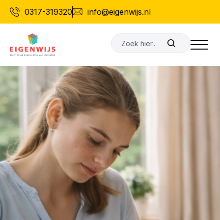
Ga
0317-319320
info@eigenwijs.nl
naar
de
Zoeken
inhoud