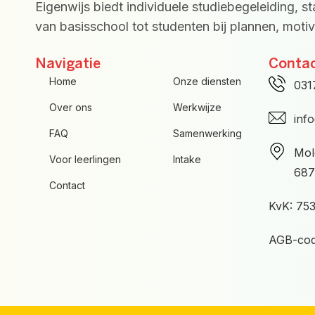
Eigenwijs biedt individuele studiebegeleiding, s
van basisschool tot studenten bij plannen, motiva
Navigatie
Conta
Home
Onze diensten
031
Over ons
Werkwijze
inf
FAQ
Samenwerking
Mol
Voor leerlingen
Intake
687
Contact
KvK: 75
AGB-cod