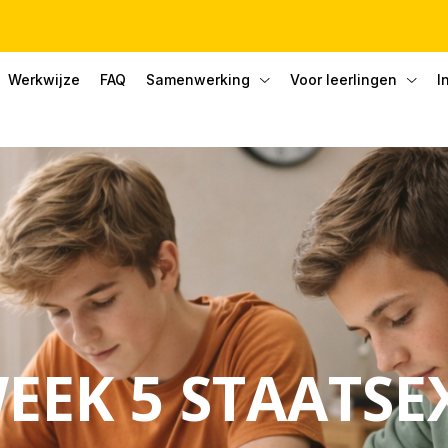
Werkwijze
FAQ
Samenwerking
Voor leerlingen
I
EEK 5 STAATS