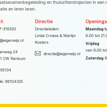
taatsexamenbegeleiding en thuiszitterstrajecten in een 
tie en leren leren.
ct
Directie
Openings
7-319320
Directieleden:
Maandag t
Linda Croese & Martijn
9.00 tot 21
o@eigenwijs.nl
Kosters
Vrijdag
van 9.00 to
enweg 24
directie@eigenwijs.nl
Zaterdag
9
1 CW Renkum
395134
e: 98104325