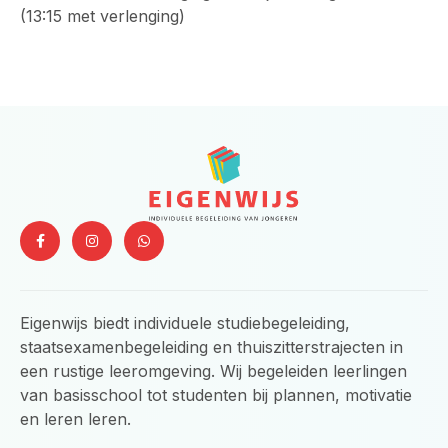
(13:15 met verlenging)
F
I
W
a
n
h
c
s
a
e
t
t
b
a
s
o
g
a
o
r
p
Eigenwijs biedt individuele studiebegeleiding,
k
a
p
-
m
staatsexamenbegeleiding en thuiszitterstrajecten in
f
een rustige leeromgeving. Wij begeleiden leerlingen
van basisschool tot studenten bij plannen, motivatie
en leren leren.