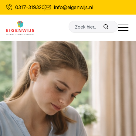
Ga
0317-319320
info@eigenwijs.nl
naar
de
Zoeken
inhoud