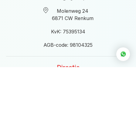
Molenweg 24
6871 CW Renkum
KvK: 75395134
AGB-code: 98104325
Directie
Directieleden:
Linda Croese & Martijn Kosters
directie@eigenwijs.nl
Openingstijden
Maandag t/m donderdag van
9.00 tot 21.00 uur