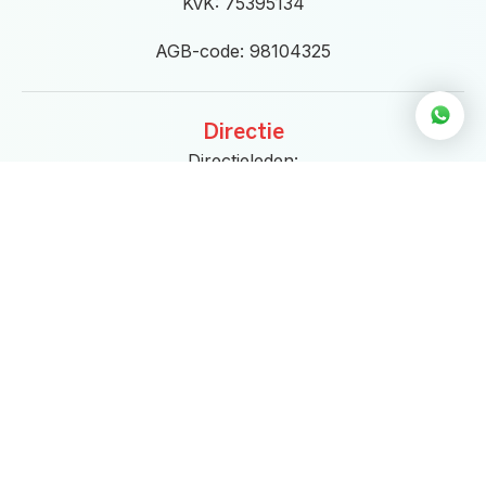
KvK: 75395134
AGB-code: 98104325
Directie
Directieleden:
Linda Croese & Martijn Kosters
directie@eigenwijs.nl
Openingstijden
Maandag t/m donderdag van
9.00 tot 21.00 uur
Vrijdag
van 9.00 tot 17.30 uur
Zaterdag
9.00 tot 14.00 uur