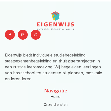
F
I
W
a
n
h
c
s
a
e
t
t
b
a
s
o
g
a
o
r
p
Eigenwijs biedt individuele studiebegeleiding,
k
a
p
-
m
staatsexamenbegeleiding en thuiszitterstrajecten in
f
een rustige leeromgeving. Wij begeleiden leerlingen
van basisschool tot studenten bij plannen, motivatie
en leren leren.
Navigatie
Home
Onze diensten