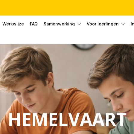
Werkwijze
FAQ
Samenwerking
Voor leerlingen
I
HEMELVAART