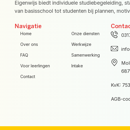
Eigenwijs biedt individuele studiebegeleiding, s
van basisschool tot studenten bij plannen, motiva
Navigatie
Conta
Home
Onze diensten
031
Over ons
Werkwijze
inf
FAQ
Samenwerking
Mol
Voor leerlingen
Intake
687
Contact
KvK: 75
AGB-cod