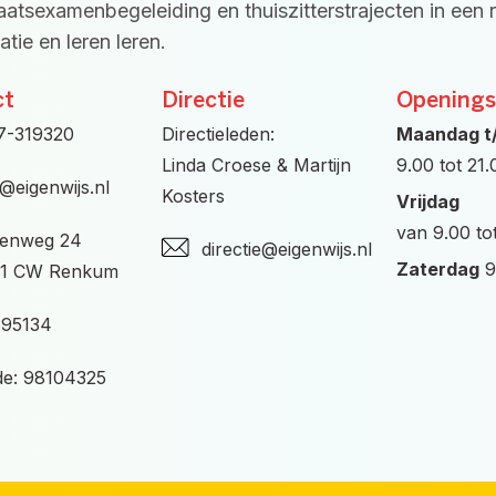
taatsexamenbegeleiding en thuiszitterstrajecten in een 
tie en leren leren.
ct
Directie
Openings
7-319320
Directieleden:
Maandag t
Linda Croese & Martijn
9.00 tot 21
o@eigenwijs.nl
Kosters
Vrijdag
van 9.00 to
enweg 24
directie@eigenwijs.nl
Zaterdag
9
1 CW Renkum
395134
e: 98104325