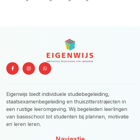
F
I
W
a
n
h
c
s
a
e
t
t
b
a
s
o
g
a
o
r
p
Eigenwijs biedt individuele studiebegeleiding,
k
a
p
-
m
staatsexamenbegeleiding en thuiszitterstrajecten in
f
een rustige leeromgeving. Wij begeleiden leerlingen
van basisschool tot studenten bij plannen, motivatie
en leren leren.
Navigatie