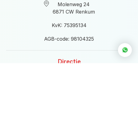
Molenweg 24
6871 CW Renkum
KvK: 75395134
AGB-code: 98104325
Directie
Directieleden:
Linda Croese & Martijn Kosters
directie@eigenwijs.nl
Openingstijden
Maandag t/m donderdag van
9.00 tot 21.00 uur