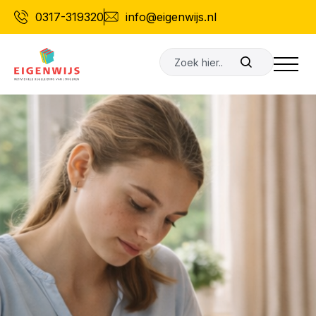
Ga
0317-319320
info@eigenwijs.nl
naar
de
Zoeken
inhoud