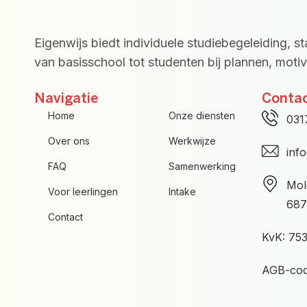
Eigenwijs biedt individuele studiebegeleiding, s
van basisschool tot studenten bij plannen, motiva
Navigatie
Conta
Home
Onze diensten
031
Over ons
Werkwijze
inf
FAQ
Samenwerking
Mol
Voor leerlingen
Intake
687
Contact
KvK: 75
AGB-cod