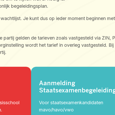
lijk begeleidingsplan.
 wachtlijst. Je kunt dus op ieder moment beginnen met 
rne partij gelden de tarieven zoals vastgesteld via ZIN
nstelling wordt het tarief in overleg vastgesteld. Bij 
tij.
Aanmelding
Staatsexamenbegeleidin
asisschool
Voor staatsexamenkandidaten
n.
mavo/havo/vwo