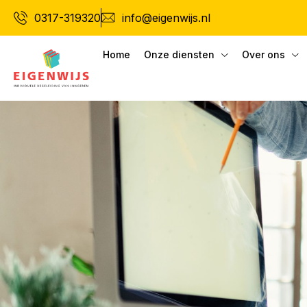
Ga
0317-319320
info@eigenwijs.nl
naar
de
Home
Onze diensten
Over ons
inhoud