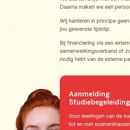
Daarna maken we een persoon
Wij hanteren in principe geen
jou gewenste tijdstip.
Bij financiering via een exte
samenwerkingsverband of zorgi
nodig hebt van de externe par
Aanmelding
Studiebegeleiding
Voor leerlingen van de b
tot en met examenklasse