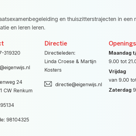
taatsexamenbegeleiding en thuiszitterstrajecten in een 
tie en leren leren.
ct
Directie
Openings
7-319320
Directieleden:
Maandag t
Linda Croese & Martijn
9.00 tot 21
o@eigenwijs.nl
Kosters
Vrijdag
van 9.00 to
enweg 24
directie@eigenwijs.nl
Zaterdag
9
1 CW Renkum
395134
e: 98104325